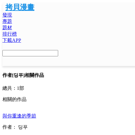
拷貝漫畫
發現
專題
題材
排行榜
下載APP
作者
[딩푸]相關作品
總共：
1部
相關的作品
與你重逢的季節
作者：
딩푸