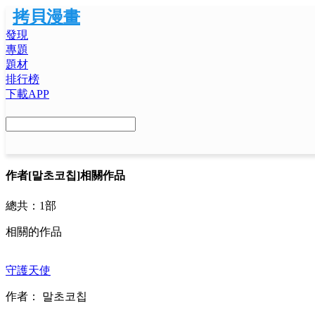
拷貝漫畫
發現
專題
題材
排行榜
下載APP
作者
[말초코칩]相關作品
總共：
1部
相關的作品
守護天使
作者：
말초코칩