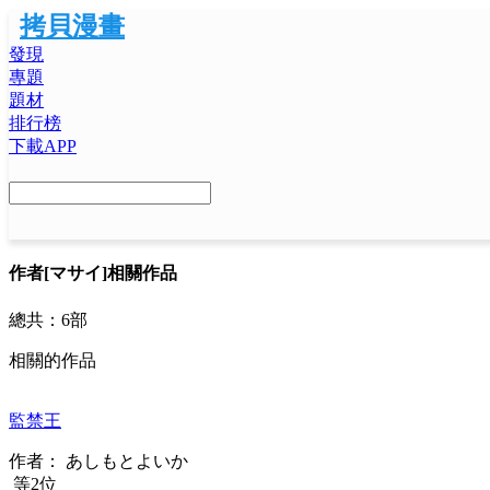
拷貝漫畫
發現
專題
題材
排行榜
下載APP
作者
[マサイ]相關作品
總共：
6部
相關的作品
監禁王
作者：
あしもとよいか
等2位