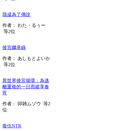
我成為了傳說
作者：
わた・るぅー
等2位
後宮繼承錄
作者：
あしもとよいか
等2位
異世界後宮循環：為逃
離重複的一日而縱享春
宵
作者：
卯雑ムゾウ
等2
位
復仇NTR