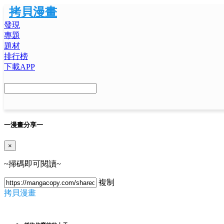
拷貝漫畫
發現
專題
題材
排行榜
下載APP
一
漫畫分享
一
×
~掃碼即可閱讀~
複制
拷貝漫畫