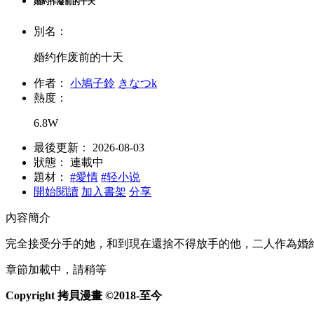
婚約作廢前的十天
別名：
婚约作废前的十天
作者：
小鳩子鈴
きなつk
熱度：
6.8W
最後更新：
2026-08-03
狀態：
連載中
題材：
#愛情
#轻小说
開始閱讀
加入書架
分享
內容簡介
完全接受分手的她，和到現在還捨不得放手的他，二人作為婚約
章節加載中，請稍等
Copyright 拷貝漫畫 ©2018-至今