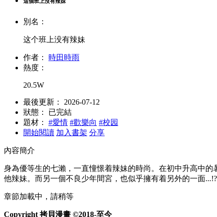
這個班上沒有辣妹
別名：
这个班上没有辣妹
作者：
時田時雨
熱度：
20.5W
最後更新：
2026-07-12
狀態：
已完結
題材：
#愛情
#歡樂向
#校园
開始閱讀
加入書架
分享
內容簡介
身為優等生的七瀨，一直憧憬着辣妹的時尚。在初中升高中的
他辣妹。而另一個不良少年間宮，也似乎擁有着另外的一面...!?
章節加載中，請稍等
Copyright 拷貝漫畫 ©2018-至今