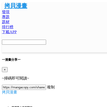
拷貝漫畫
發現
專題
題材
排行榜
下載APP
一
漫畫分享
一
×
~掃碼即可閱讀~
複制
拷貝漫畫