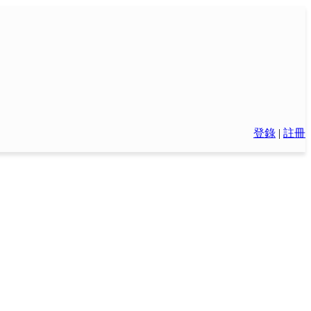
登錄
|
註冊