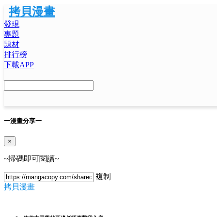
拷貝漫畫
發現
專題
題材
排行榜
下載APP
一
漫畫分享
一
×
~掃碼即可閱讀~
複制
拷貝漫畫