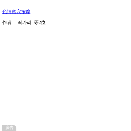
色情蜜穴按摩
作者：
딱가리
等2位
廣告