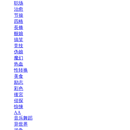
职场
治愈
节操
四格
長條
舰娘
搞笑
竞技
伪娘
魔幻
热血
性转换
美食
励志
彩色
後宮
侦探
惊悚
AA
音乐舞蹈
异世界