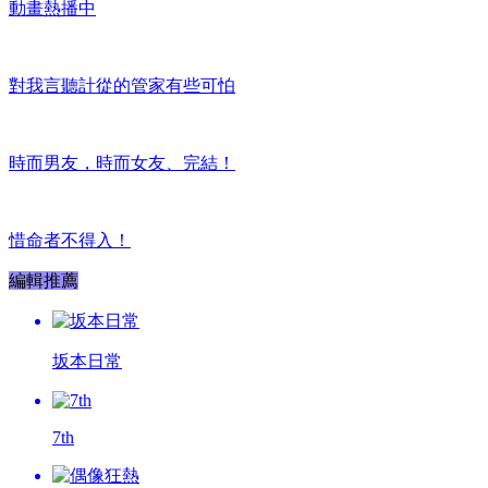
動畫熱播中
對我言聽計從的管家有些可怕
時而男友，時而女友、完結！
惜命者不得入！
編輯推薦
坂本日常
7th