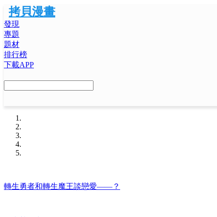
拷貝漫畫
發現
專題
題材
排行榜
下載APP
轉生勇者和轉生魔王談戀愛——？