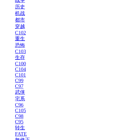
战争
历史
机战
都市
穿越
C102
重生
恐怖
C103
生存
C100
C104
C101
C99
C97
武侠
宅系
C96
C105
C98
C95
转生
FATE
無修正