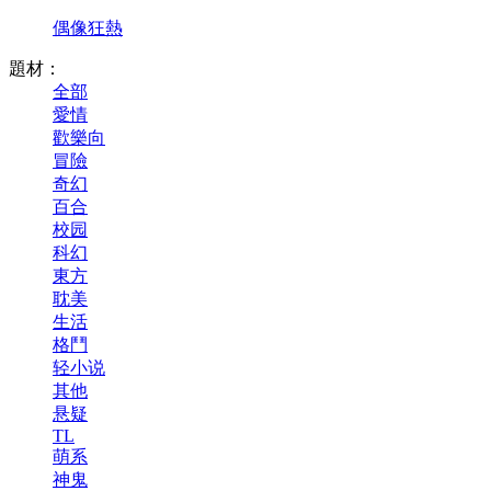
偶像狂熱
題材：
全部
愛情
歡樂向
冒險
奇幻
百合
校园
科幻
東方
耽美
生活
格鬥
轻小说
其他
悬疑
TL
萌系
神鬼