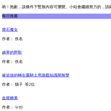
喲！抱歉，該條件下暫無內容可瀏覽。小站會繼續努力的，請
每日推薦
寶石魔女
作者：
佚名
越界的野獸
作者：
佚名
被追放的轉生重騎士用遊戲知識開無雙
作者：
猫子
等2位
血腥糖果
作者：
누반