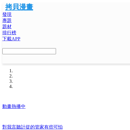
拷貝漫畫
發現
專題
題材
排行榜
下載APP
動畫熱播中
對我言聽計從的管家有些可怕