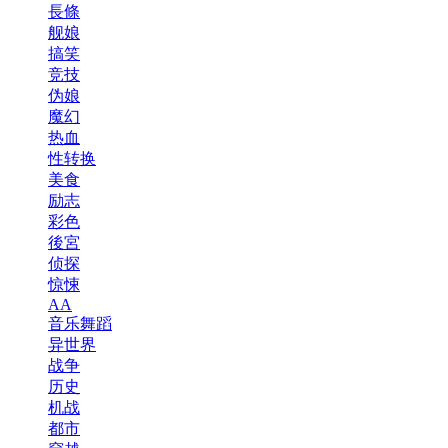
長條
舰娘
搞笑
竞技
伪娘
魔幻
热血
性转换
美食
励志
彩色
後宮
侦探
惊悚
AA
音乐舞蹈
异世界
战争
历史
机战
都市