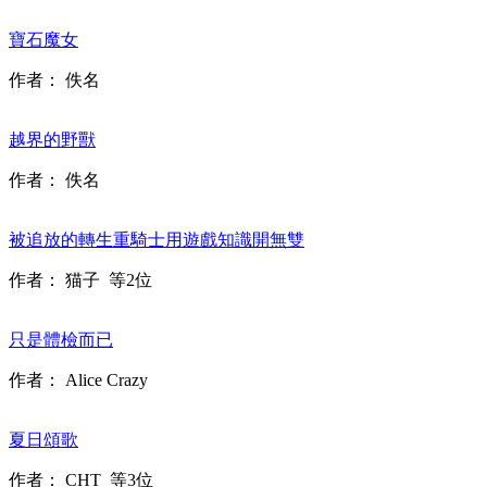
寶石魔女
作者：
佚名
越界的野獸
作者：
佚名
被追放的轉生重騎士用遊戲知識開無雙
作者：
猫子
等2位
只是體檢而已
作者：
Alice Crazy
夏日頌歌
作者：
CHT
等3位