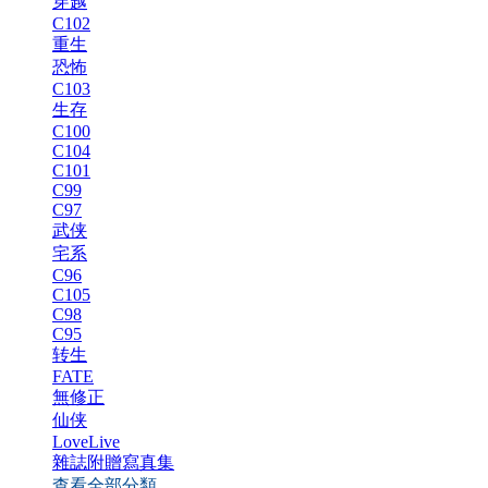
穿越
C102
重生
恐怖
C103
生存
C100
C104
C101
C99
C97
武侠
宅系
C96
C105
C98
C95
转生
FATE
無修正
仙侠
LoveLive
雜誌附贈寫真集
查看全部分類