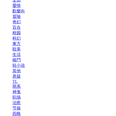
全部
愛情
歡樂向
冒險
奇幻
百合
校园
科幻
東方
耽美
生活
格鬥
轻小说
其他
悬疑
TL
萌系
神鬼
职场
治愈
节操
四格