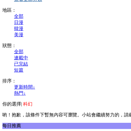
地區：
全部
日漫
韓漫
美漫
狀態：
全部
連載中
已完結
短篇
排序：
更新時間↓
熱門↓
你的選擇
|
科幻
喲！抱歉，該條件下暫無內容可瀏覽。小站會繼續努力的，請
每日推薦