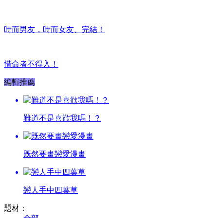
時而男友，時而女友、完結！
惜命者不得入！
編輯推薦
難道不是喜歡我嗎！？
既然要畫戀愛漫畫
戀人手中四葉草
題材：