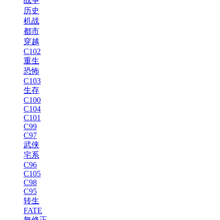
战争
历史
机战
都市
穿越
C102
重生
恐怖
C103
生存
C100
C104
C101
C99
C97
武侠
宅系
C96
C105
C98
C95
转生
FATE
無修正