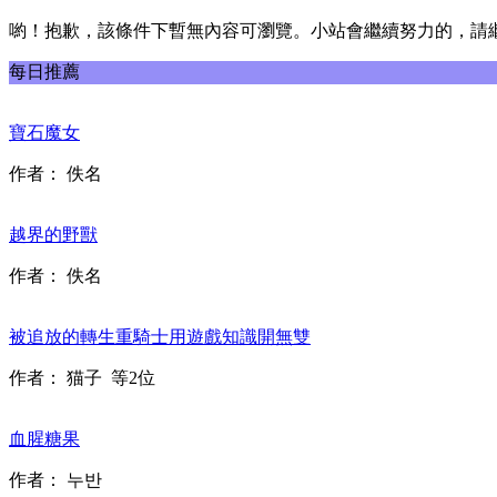
喲！抱歉，該條件下暫無內容可瀏覽。小站會繼續努力的，請
每日推薦
寶石魔女
作者：
佚名
越界的野獸
作者：
佚名
被追放的轉生重騎士用遊戲知識開無雙
作者：
猫子
等2位
血腥糖果
作者：
누반