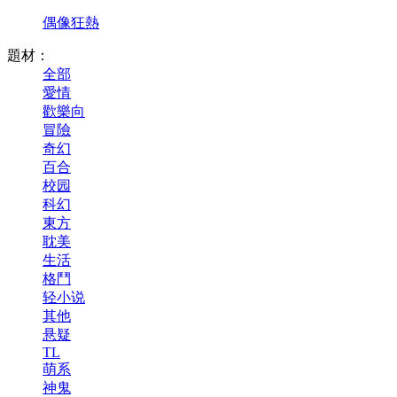
偶像狂熱
題材：
全部
愛情
歡樂向
冒險
奇幻
百合
校园
科幻
東方
耽美
生活
格鬥
轻小说
其他
悬疑
TL
萌系
神鬼