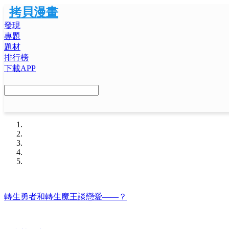
拷貝漫畫
發現
專題
題材
排行榜
下載APP
轉生勇者和轉生魔王談戀愛——？