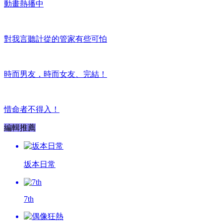
動畫熱播中
對我言聽計從的管家有些可怕
時而男友，時而女友、完結！
惜命者不得入！
編輯推薦
坂本日常
7th