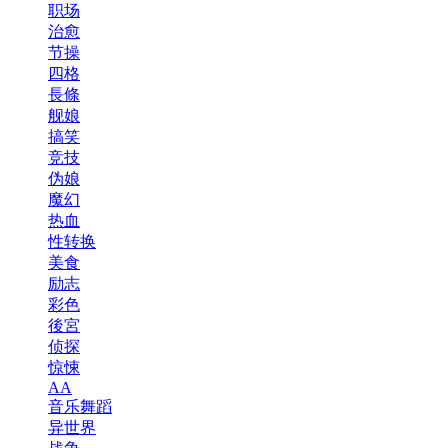
职场
治愈
节操
四格
長條
舰娘
搞笑
竞技
伪娘
魔幻
热血
性转换
美食
励志
彩色
後宮
侦探
惊悚
AA
音乐舞蹈
异世界