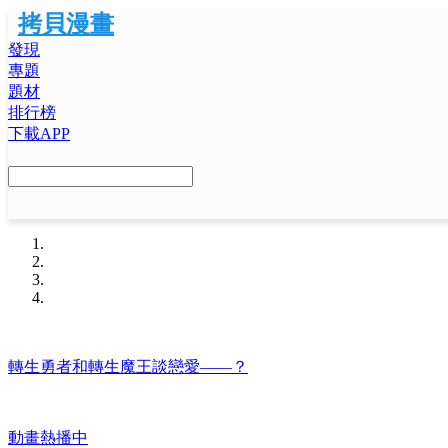
拷貝漫畫
發現
專題
題材
排行榜
下載APP
轉生勇者和轉生魔王談戀愛——？
動畫熱播中