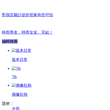
對我言聽計從的管家有些可怕
時而男友，時而女友、完結！
編輯推薦
坂本日常
7th
偶像狂熱
題材：
全部