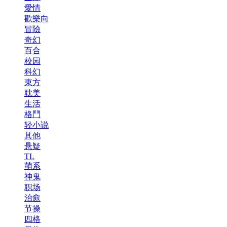
愛情
歡樂向
冒險
奇幻
百合
校园
科幻
東方
耽美
生活
格鬥
轻小说
其他
悬疑
TL
萌系
神鬼
职场
治愈
节操
四格