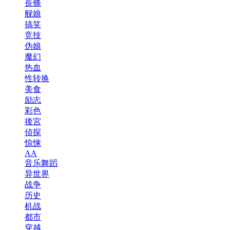
長條
舰娘
搞笑
竞技
伪娘
魔幻
热血
性转换
美食
励志
彩色
後宮
侦探
惊悚
AA
音乐舞蹈
异世界
战争
历史
机战
都市
穿越