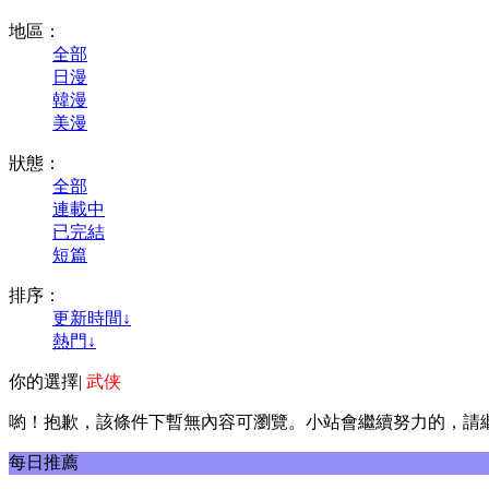
地區：
全部
日漫
韓漫
美漫
狀態：
全部
連載中
已完結
短篇
排序：
更新時間↓
熱門↓
你的選擇
|
武侠
喲！抱歉，該條件下暫無內容可瀏覽。小站會繼續努力的，請
每日推薦