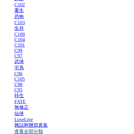
C102
重生
恐怖
C103
生存
C100
C104
C101
C99
C97
武侠
宅系
C96
C105
C98
C95
转生
FATE
無修正
仙侠
LoveLive
雜誌附贈寫真集
查看全部分類