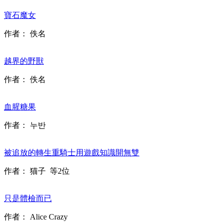
寶石魔女
作者：
佚名
越界的野獸
作者：
佚名
血腥糖果
作者：
누반
被追放的轉生重騎士用遊戲知識開無雙
作者：
猫子
等2位
只是體檢而已
作者：
Alice Crazy