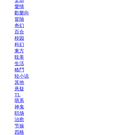
全部
愛情
歡樂向
冒險
奇幻
百合
校园
科幻
東方
耽美
生活
格鬥
轻小说
其他
悬疑
TL
萌系
神鬼
职场
治愈
节操
四格