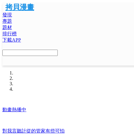
拷貝漫畫
發現
專題
題材
排行榜
下載APP
動畫熱播中
對我言聽計從的管家有些可怕