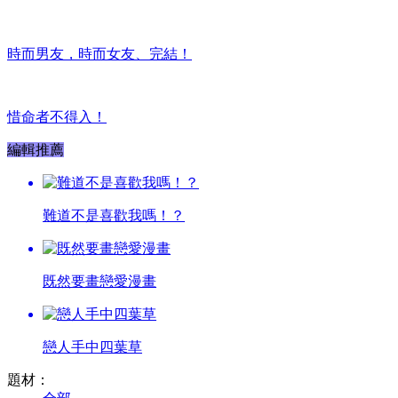
時而男友，時而女友、完結！
惜命者不得入！
編輯推薦
難道不是喜歡我嗎！？
既然要畫戀愛漫畫
戀人手中四葉草
題材：