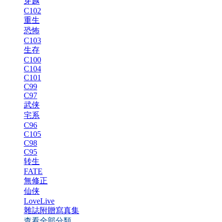
穿越
C102
重生
恐怖
C103
生存
C100
C104
C101
C99
C97
武侠
宅系
C96
C105
C98
C95
转生
FATE
無修正
仙侠
LoveLive
雜誌附贈寫真集
查看全部分類