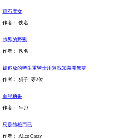
寶石魔女
作者：
佚名
越界的野獸
作者：
佚名
被追放的轉生重騎士用遊戲知識開無雙
作者：
猫子
等2位
血腥糖果
作者：
누반
只是體檢而已
作者：
Alice Crazy