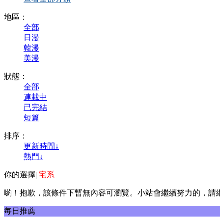
地區：
全部
日漫
韓漫
美漫
狀態：
全部
連載中
已完結
短篇
排序：
更新時間↓
熱門↓
你的選擇
|
宅系
喲！抱歉，該條件下暫無內容可瀏覽。小站會繼續努力的，請
每日推薦