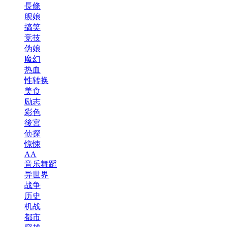
長條
舰娘
搞笑
竞技
伪娘
魔幻
热血
性转换
美食
励志
彩色
後宮
侦探
惊悚
AA
音乐舞蹈
异世界
战争
历史
机战
都市