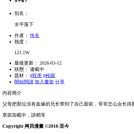
水平落下
別名：
水平落下
作者：
佚名
熱度：
121.1W
最後更新：
2026-03-12
狀態：
連載中
題材：
#耽美
#校园
開始閱讀
加入書架
分享
內容簡介
父母把那位没有血缘的兄长带到了自己面前，哥哥怎么会长得
章節加載中，請稍等
Copyright 拷貝漫畫 ©2018-至今