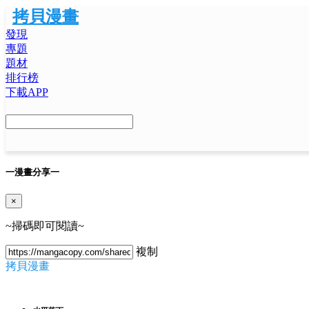
拷貝漫畫
發現
專題
題材
排行榜
下載APP
一
漫畫分享
一
×
~掃碼即可閱讀~
複制
拷貝漫畫